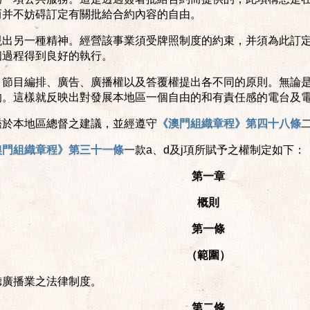
而并不妨碍訂定有關批給合約內容的自由。
現出另一種精神。經營該事業須受牌照制度的約束，并須為此訂
個過程得到良好的執行。
、節目編排、廣告、廣播權以及答覆權提出各不同的原則。無論
的。這樣就反映出對發展本地區一個自由的和有責任感的電台及
鑑於本地區總督之建議，並經遵守
《澳門組織章程》第四十八條
澳門組織章程》第三十一條
一款a、d及j項所賦予之權制定如下：
第一章
概則
第一條
（範圍）
聽廣播業之法律制度。
第二條