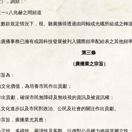
波），調頻：
至一○八兆赫之間頻道
上數款規定情況下，視、聽廣播得透過由同軸或光纖所組成之轉
給廣播事務已擁有或因科技發展被列入國際頻率配給表之其他頻
第三條
（廣播業之宗旨）
宗旨為：
道德文化價值，為培養市民作出貢獻；
訊作出貢獻，確保市民無障碍及無歧視的資訊及被資訊權；
會及文化進步以及市民對政治、公民及社會的關注作出貢獻。
等宗旨，廣播業尤其應：
的公正性、多樣性、嚴謹性及客觀，以便對公共權力維持其獨立性