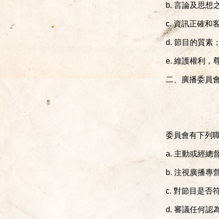
b. 言論及思
c. 資訊正確和
d. 節目的質素
e. 維護權利
二、廣播委員
委員會有下列
a. 主動或經
b. 注視廣播
c. 對節目是
d. 審議任何