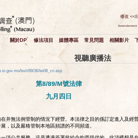
修改 <<
Amendement of
日
關於DP
修法項目
媒體專區
常見問題
相關影片
視聽廣播法
bo.io.gov.mo/bo/i/89/36/lei08_cn.asp
第8/89/M號法律
九月四日
均在并無法例管制的情況下經營。本法律之目的係訂定進入及經
發展，以及嚴格管制本地區頻譜的不同頻道。
為一項公共服務。這是透過簽署批給合約而提供的，此項構想是