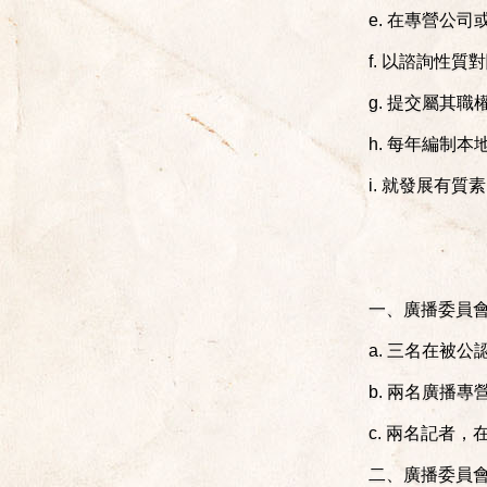
e. 在專營公
f. 以諮詢性
g. 提交屬其
h. 每年編制
i. 就發展有
一、廣播委員
a. 三名在被
b. 兩名廣播
c. 兩名記者
二、廣播委員