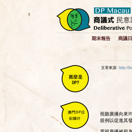
期末報告
商議
文章來源:
http://
視聽廣播向來
規例以促進其
電視廣播被視