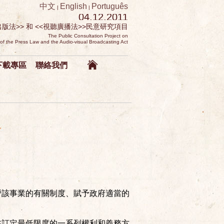
中文
English
Português
|
|
04.12.2011
出版法>> 和 <<視聽廣播法>>民意研究項目
The Public Consultation Project on
 the Press Law and the Audio-visual Broadcasting Act
下載專區
聯絡我們
營該事業的有關制度、賦予政府適當的
在訂定最低限度的一系列權利和義務方