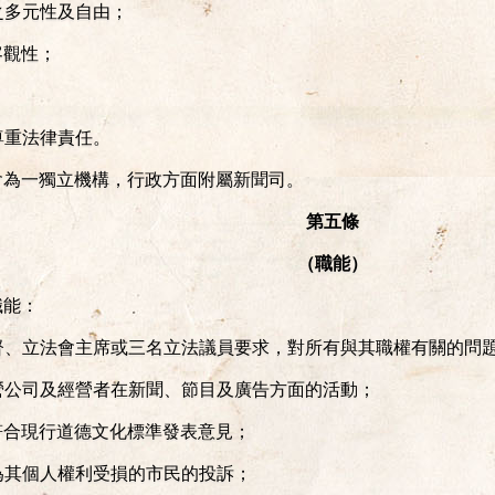
想之多元性及自由；
客觀性；
；
，尊重法律責任。
會為一獨立機構，行政方面附屬新聞司。
第五條
（職能）
職能：
總督、立法會主席或三名立法議員要求，對所有與其職權有關的問
專營公司及經營者在新聞、節目及廣告方面的活動；
否符合現行道德文化標準發表意見；
認為其個人權利受損的市民的投訴；