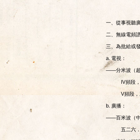
一、從事視聽
二、無線電頻
三、為批給或
a. 電視：
——分米波（
IV頻段
V頻段
b. 廣播：
——百米波（
五二六