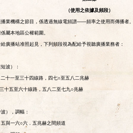
（使用之依據及頻段）
廣播業機構之節目，係透過無線電頻譜——頻率之使用而傳播者
譜係屬本地區公權範圍。
發給廣播站准照起見，下列頻段視為配給予視聽廣播業務者：
超短波）：
，二十一至三十四線路，四七○至五八二兆赫
，三十五至六十線路，五八二至七九○兆赫
中波），調幅：
．五與一六○六．五兆赫之間頻道