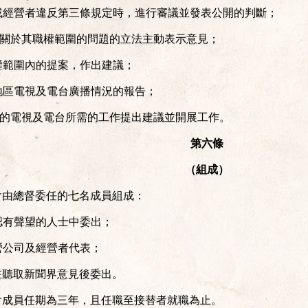
司或經營者違反第三條規定時，進行審議並發表公開的判斷；
質對關於其職權範圍的問題的立法主動表示意見；
職權範圍內的提案，作出建議；
本地區電視及電台廣播情況的報告；
質素的電視及電台所需的工作提出建議並開展工作。
第六條
（組成）
會由總督委任的七名成員組成：
公認有聲望的人士中委出；
專營公司及經營者代表；
，在聽取新聞界意見後委出。
會成員任期為三年，且任職至接替者就職為止。