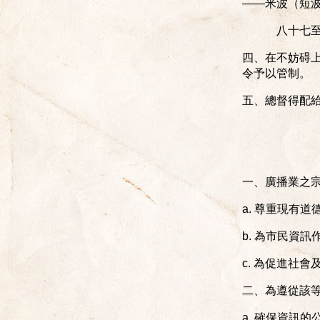
——米波（短
八十七
四、在不妨碍
令予以管制。
五、總督得配
一、廣播業之
a. 尊重現有
b. 為市民資
c. 為促進社
二、為遵從該
a. 確保資訊