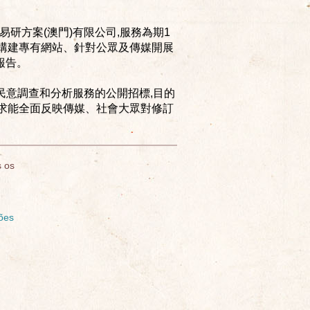
研方案(澳門)有限公司,服務為期1
析、構建專有網站、針對公眾及傳媒開展
報告。
民意調查和分析服務的公開招標,目的
務求能全面反映傳媒、社會大眾對修訂
 os
ões