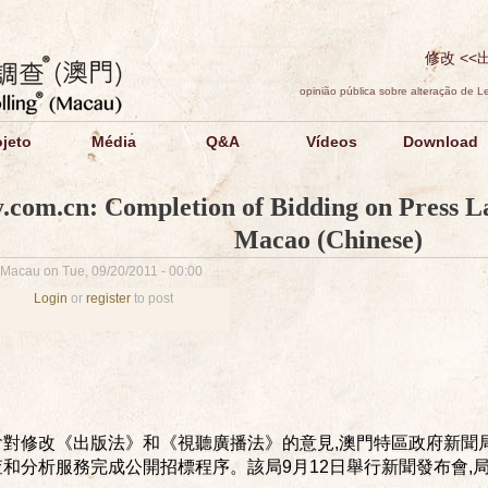
修改 <<
opinião pública sobre alteração de 
ojeto
Média
Q&A
Vídeos
Download
y.com.cn: Completion of Bidding on Press 
Macao (Chinese)
Macau on Tue, 09/20/2011 - 00:00
Login
or
register
to post
會對修改《出版法》和《視聽廣播法》的意見,澳門特區政府新聞
和分析服務完成公開招標程序。該局9月12日舉行新聞發布會,