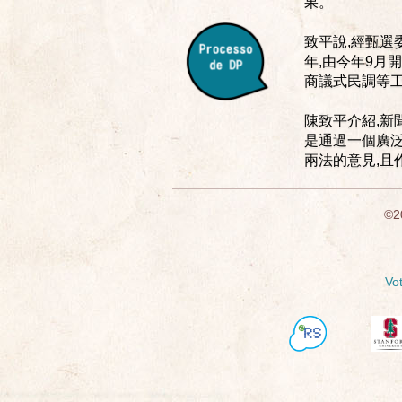
果。
致平說,經甄選
年,由今年9月
商議式民調等工
陳致平介紹,新
是通過一個廣泛
兩法的意見,且
©2
Vo