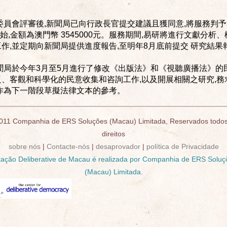
委員會評審後,新聞局已向行政長官提交建議且獲同意,將服務判予易
開始,金額為澳門幣 3545000元。服務期間,易研將進行文獻分
作,並定期向新聞局提供進度報告,至明年8月底前提交 研究結果
聞局於今年3月至5月進行了修改《出版法》和《視聽廣播法》的
、客觀和科學化的民意收集和咨詢工作,以及開展相關之研究,
作為下一階段草擬法律文本的參考。
011 Companhia de ERS Soluções (Macau) Limitada, Reservados todos
direitos
sobre nós
|
Contacte-nós
|
desaprovador
|
política de Privacidade
tação Deliberative de Macau é realizada por Companhia de ERS Soluç
(Macau) Limitada.